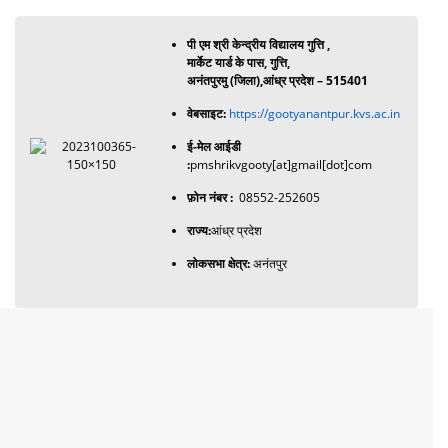
पी एम श्री केन्द्रीय विद्यालय गुत्ति ,
मार्केट यार्ड के पास, गुत्ति,
अनंतपुरमु (जिला),आंध्र प्रदेश – 515401
वेबसाइट:
https://gootyanantpur.kvs.ac.in
ई-मेल आईडी
:
pmshrikvgooty[at]gmail[dot]com
फ़ोन नंबर :
08552-252605
राज्य:
आंध्र प्रदेश
लोकसभा क्षेत्र:
अनंतपुर