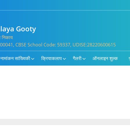
alaya Gooty
्त निकाय
: 100041, CBSE School Code: 59337, UDISE:28220600615
नामांकन सांख्यिकी
क्रियाकलाप
गैलरी
ऑनलाइन शुल्क
प