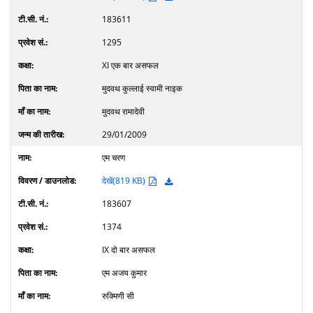
183611
1295
XI एक बार असफल
मुदवथ कुल्लाई स्वामी नाइक
मुदवथ रामादेवी
29/01/2009
एम चरण
देखें(819 KB)
183607
1374
IX दो बार असफल
एम अजय कुमार
रुक्मिणी सी